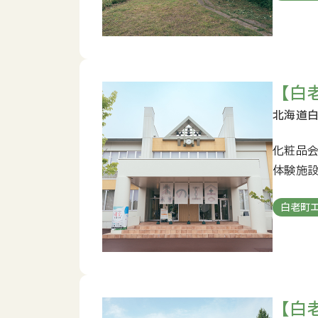
【白
化粧品
体験施
白老町
【白