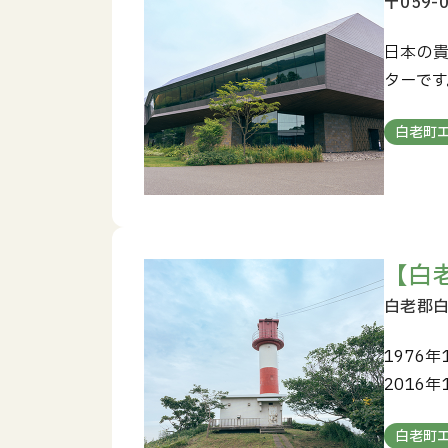
日本の
ターです
白老町
【白
1976
2016
白老町