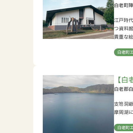
江戸時
つ資料
貴重な
白老町
【白
支笏洞
摩周湖
白老町