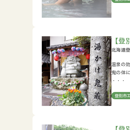
【登
温泉の
鬼の体
・・・
登別市
【登