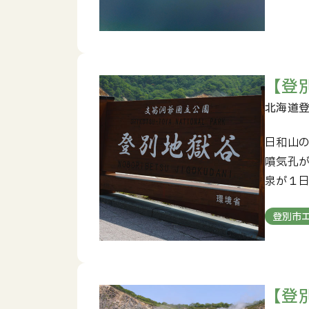
【登
日和山の
噴気孔
泉が１日
登別市
【登