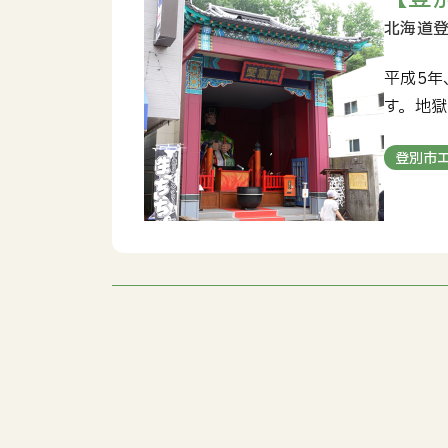
平成5年
す。地
登別市