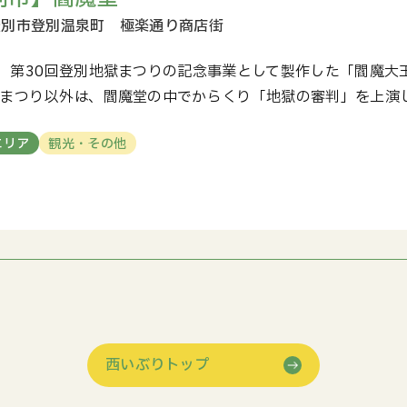
、第30回登別地獄まつりの記念事業として製作した「閻魔大
獄まつり以外は、閻魔堂の中でからくり「地獄の審判」を上演
エリア
観光・その他
西いぶりトップ