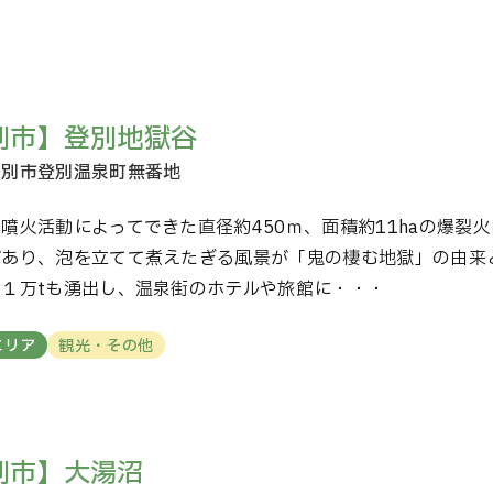
別市】登別地獄谷
噴火活動によってできた直径約450ｍ、面積約11haの爆裂
があり、泡を立てて煮えたぎる風景が「鬼の棲む地獄」の由来
１万tも湧出し、温泉街のホテルや旅館に・・・
エリア
観光・その他
別市】大湯沼