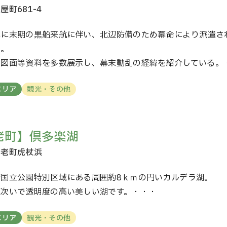
代に末期の黒船来航に伴い、北辺防備のため幕命により派遣さ
館。
絵図面等資料を多数展示し、幕末動乱の経緯を紹介している。
エリア
観光・その他
老町】倶多楽湖
爺国立公園特別区域にある周囲約8ｋｍの円いカルデラ湖。
に次いで透明度の高い美しい湖です。・・・
エリア
観光・その他