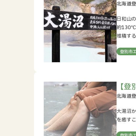
日和山の
約130
堆積す
登別市
【登
大湯沼
を癒す
登別市