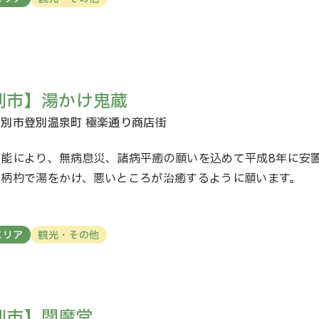
別市】湯かけ鬼蔵
効能により、無病息災、諸病平癒の願いを込めて平成8年に安
に柄杓で湯をかけ、悪いところが治癒するように願います。
エリア
観光・その他
別市】閻魔堂