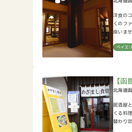
洋食の
くのフ
座いま
ベイエ
【函
居酒屋
くる料
替わり