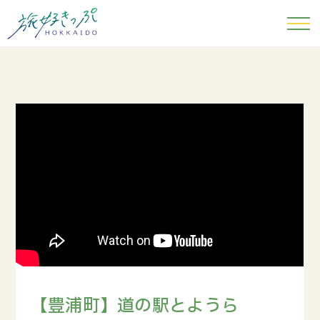
【豊浦町】道の駅とようら