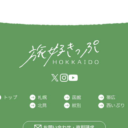
トップ
札幌
函館
帯広
北見
紋別
西いぶり
お問い合わせ・資料請求