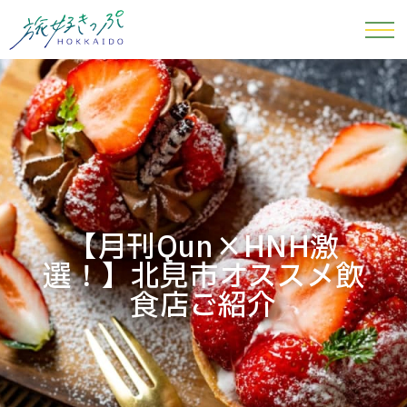
【月刊Qun×HNH激
選！】北見市オススメ飲
食店ご紹介