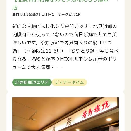
【北見市】北見ホルモンぶんたろう総本
店
新鮮な内臓肉に特化した専門店です！北見近郊の
内臓肉しか使っていないので毎日新鮮でとても美
味しいです。季節限定で内臓肉入りの鍋「もつ
鍋」（季節限定11-5月）「ちりとり鍋」等も食べ
られる。名物どか盛りMIXホルモンは圧巻のボリ
ュームで大人気商・・・
北見駅周辺エリア
ディナータイム