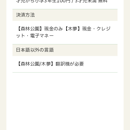
才児から小学3年生100円 / 3才児未満 無料
決済方法
【森林公園】現金のみ【木夢】現金・クレジ
ット・電子マネー
日本語以外の言語
【森林公園/木夢】翻訳機が必要