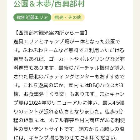
公園＆木夢/西興部村
紋別近郊エリア
観光・その他
【西興部村観光案内所から一言】
遊具エリアとキャンプ場が一体となった公園で
す。ふわふわドームなど無料でご利用いただける
遊具もあれば、ゴーカートやボルダリングなど有
料遊具もあります。最新のバーチャル機材が導入
された最北のバッティングセンターもおすすめで
す。これら遊具のほか、園内にはBBQハウスが3
棟、お食事処「くう楽」もあります。またキャン
プ場は2024年のリニューアルに伴い、最大45張
りのテントが張れる広さとなりました。徒歩5分
程の距離には、ホテル森夢や村内商店がある利便
性の高いテントサイトです。遠方からお越しの際
には、キャンプ場もあわせてご利用ください。