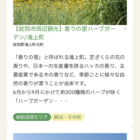
【紋別市周辺観光】香りの里ハーブガー
デン/滝上町
「香りの里」と呼ばれる滝上町。芝ざくらの花の
香りや、日本一の生産量を誇るハッカの香り、主
要産業である木の香りなど、季節ごとに様々な自
然の香りが漂うことが由来です。
6月から9月にかけて約300種類のハーブが咲く
「ハーブガーデン・・・
紋別近郊エリア
観光・その他