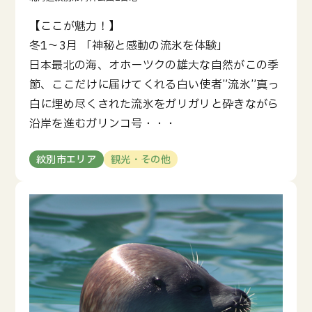
【ここが魅力！】
冬1～3月 「神秘と感動の流氷を体験」
日本最北の海、オホーツクの雄大な自然がこの季
節、ここだけに届けてくれる白い使者”流氷”真っ
白に埋め尽くされた流氷をガリガリと砕きながら
沿岸を進むガリンコ号・・・
紋別市エリア
観光・その他